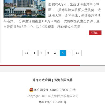
面积约4万㎡，坐落珠海南湾中心城
区，占据港珠澳大桥桥头堡优势，近
珠海大道、金琴快线，便捷联通琴澳
与港深。5分钟生活圈覆盖150万㎡商圈、优质教医及生态资源，且
自带商业与邻里中心。以2.0容积率、稀缺板式小高层...
详情...
<<
1
2
3
4
5
6
>>
珠海市政府网
|
珠海市国资委
粤公网安备 44040102000101号
Copyright 2015 珠光集团控股有限公司
粤ICP备15079803号