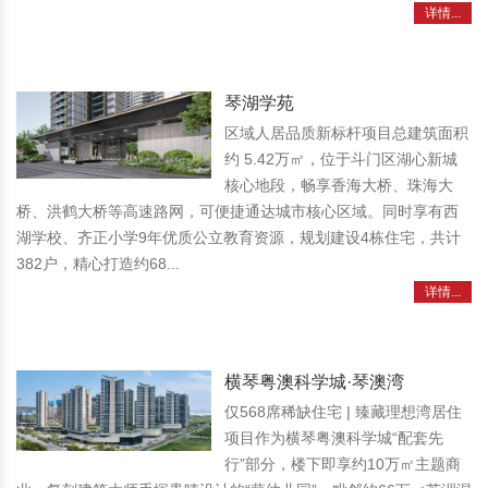
详情...
琴湖学苑
区域人居品质新标杆项目总建筑面积
约 5.42万㎡，位于斗门区湖心新城
核心地段，畅享香海大桥、珠海大
桥、洪鹤大桥等高速路网，可便捷通达城市核心区域。同时享有西
湖学校、齐正小学9年优质公立教育资源，规划建设4栋住宅，共计
382户，精心打造约68...
详情...
横琴粤澳科学城·琴澳湾
仅568席稀缺住宅 | 臻藏理想湾居住
项目作为横琴粤澳科学城“配套先
行”部分，楼下即享约10万㎡主题商