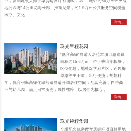
业，复刻建筑大师手塚贵晴设计的“藤幼儿园”，毗邻约66万㎡芒洲湿
地公园与14公里花海长廊，推窗见景，约1.9万㎡公共服务空间覆盖
医疗、文化...
详情...
珠光里程花园
“低容高绿”舒适人居范本项目总建筑
面积约15.6万㎡，位于香山湖板块，
区位优越，地处双学府片区，近邻梅
华路等主干道，出行便捷；规划科
学，低容积率高绿化率营造舒适开阔居住空间；配套完善，自带商
业与幼儿园，满足日常所需；属性纯粹，以居住为核心，...
详情...
珠光锦程华园
全维配套低密度宜居标杆项目总用地